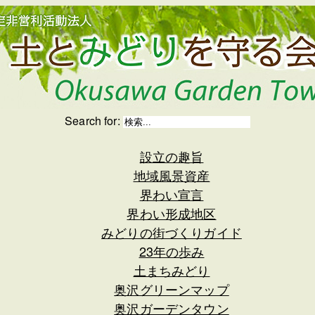
Search for:
設立の趣旨
地域風景資産
界わい宣言
界わい形成地区
みどりの街づくりガイド
23年の歩み
土まちみどり
奥沢グリーンマップ
奥沢ガーデンタウン