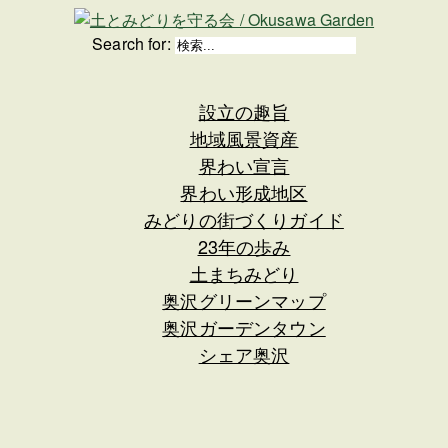
Search for:
設立の趣旨
地域風景資産
界わい宣言
界わい形成地区
みどりの街づくりガイド
23年の歩み
土まちみどり
奥沢グリーンマップ
奥沢ガーデンタウン
シェア奥沢