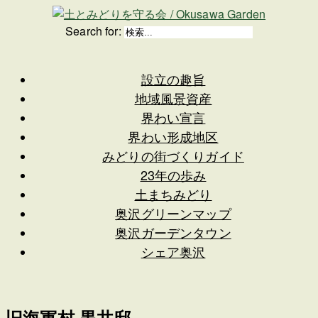
Search for:
設立の趣旨
地域風景資産
界わい宣言
界わい形成地区
みどりの街づくりガイド
23年の歩み
土まちみどり
奥沢グリーンマップ
奥沢ガーデンタウン
シェア奥沢
旧海軍村 黒井邸