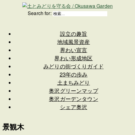
Search for:
設立の趣旨
地域風景資産
界わい宣言
界わい形成地区
みどりの街づくりガイド
23年の歩み
土まちみどり
奥沢グリーンマップ
奥沢ガーデンタウン
シェア奥沢
景観木