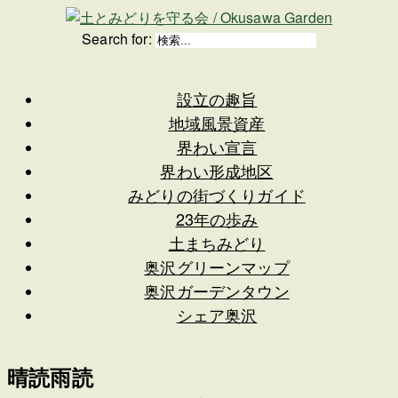
Search for:
設立の趣旨
地域風景資産
界わい宣言
界わい形成地区
みどりの街づくりガイド
23年の歩み
土まちみどり
奥沢グリーンマップ
奥沢ガーデンタウン
シェア奥沢
晴読雨読