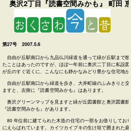
奥沢2丁目『読書空間みかも』 町田 
第27号 2007.5.6
自由が丘駅南口から九品仏川緑道を通って緑が丘駅まで散
たことはあったのですが、ほぼ一年前に奥沢二丁目に私設図
が丘のすぐ近くに、こんなにも静かなみどり豊かな住宅地が
自由が丘駅南口から緑道を歩き、大井町線のふみきりと交
ますと、左側に『読書空間みかも』はあります。
奥沢グリーンマップを見ますと緑が丘図書館と奥沢図書館
『読書空間みかも』があります。
80 年位前に建てられた木造の住宅の一部をお借りしてお
にえらばれています。カイツカイブキの生け垣で囲まれた庭