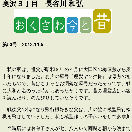
奥沢３丁目 長谷川 和弘
第53号 2013.11.5
私の家は、祖父が昭和８年の４月に大田区の梅屋敷から奥
十年になりました。お店の屋号『理髪ヤング軒』は母方の祖
いたもので、昔はちょっとお洒落な屋号だったそうです。戦
に大和と名のった時期もあったそうです。昔の理髪店はお客
を読んだり、のんびりしていたそうです。
戦後父の代になり飛行機好きな父は、店の脇に模型飛行機
機を飛ばしていました。私も模型作りの手伝いをして多摩川
当時店にはお弟子さんが七、八人いて両親と朝から晩まで