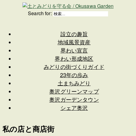
Search for:
設立の趣旨
地域風景資産
界わい宣言
界わい形成地区
みどりの街づくりガイド
23年の歩み
土まちみどり
奥沢グリーンマップ
奥沢ガーデンタウン
シェア奥沢
私の店と商店街